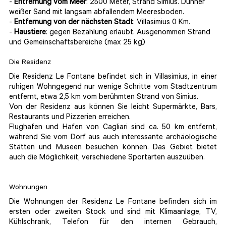
-
Entfernung vom Meer
: 2500 Meter, Strand Simius. Dünner
weißer Sand mit langsam abfallendem Meeresboden.
-
Entfernung
von der nächsten Stadt
: Villasimius 0 Km.
-
Haustiere
: gegen Bezahlung erlaubt. Ausgenommen Strand
und Gemeinschaftsbereiche
(max 25 kg)
Die Residenz
Die Residenz Le Fontane befindet sich in Villasimius, in einer
ruhigen Wohngegend nur wenige Schritte vom Stadtzentrum
entfernt, etwa 2,5 km vom berühmten Strand von Simius.
Von der Residenz aus können Sie leicht Supermärkte, Bars,
Restaurants und Pizzerien erreichen.
Flughafen und Hafen von Cagliari sind ca. 50 km entfernt,
während Sie vom Dorf aus auch interessante archäologische
Stätten und Museen besuchen können. Das Gebiet bietet
auch die Möglichkeit, verschiedene Sportarten auszuüben.
Wohnungen
Die Wohnungen der Residenz Le Fontane befinden sich im
ersten oder zweiten Stock und sind mit Klimaanlage, TV,
Kühlschrank, Telefon für den internen Gebrauch,