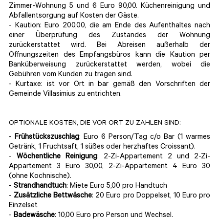
Zimmer-Wohnung 5 und 6 Euro 90,00. Küchenreinigung und
Abfallentsorgung auf Kosten der Gäste.
- Kaution: Euro 200,00, die am Ende des Aufenthaltes nach
einer Überprüfung des Zustandes der Wohnung
zurückerstattet wird. Bei Abreisen außerhalb der
Öffnungszeiten des Empfangsbüros kann die Kaution per
Banküberweisung zurückerstattet werden, wobei die
Gebühren vom Kunden zu tragen sind.
- Kurtaxe: ist vor Ort in bar gemäß den Vorschriften der
Gemeinde Villasimius zu entrichten.
OPTIONALE KOSTEN, DIE VOR ORT ZU ZAHLEN SIND:
-
Frühstückszuschlag
: Euro 6 Person/Tag c/o Bar (1 warmes
Getränk, 1 Fruchtsaft, 1 süßes oder herzhaftes Croissant).
-
Wöchentliche Reinigung
: 2-Zi-Appartement 2 und 2-Zi-
Appartement 3 Euro 30,00, 2-Zi-Appartement 4 Euro 30
(ohne Kochnische).
-
Strandhandtuch
: Miete Euro 5,00 pro Handtuch
-
Zusätzliche Bettwäsche
: 20 Euro pro Doppelset, 10 Euro pro
Einzelset
-
Badewäsche
: 10,00 Euro pro Person und Wechsel.