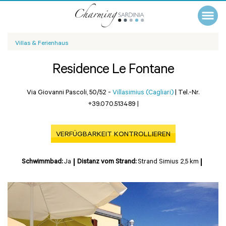
Villas & Ferienhaus
Residence Le Fontane
Via Giovanni Pascoli, 50/52 -
Villasimius (Cagliari)
|
Tel.-Nr.
+39.070.513489
|
VERFÜGBARKEIT KONTROLLIEREN
Schwimmbad:
Ja
Distanz vom Strand:
Strand Simius 2,5 km