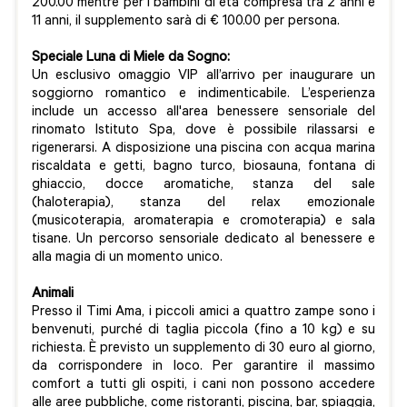
200.00 mentre per i bambini di età compresa tra 2 anni e
11 anni, il supplemento sarà di € 100.00 per persona.
Speciale Luna di Miele da Sogno:
Un esclusivo omaggio VIP all’arrivo per inaugurare un
soggiorno romantico e indimenticabile. L’esperienza
include un accesso all'area benessere sensoriale del
rinomato Istituto Spa, dove è possibile rilassarsi e
rigenerarsi. A disposizione una piscina con acqua marina
riscaldata e getti, bagno turco, biosauna, fontana di
ghiaccio, docce aromatiche, stanza del sale
(haloterapia), stanza del relax emozionale
(musicoterapia, aromaterapia e cromoterapia) e sala
tisane. Un percorso sensoriale dedicato al benessere e
alla magia di un momento unico.
Animali
Presso il Timi Ama, i piccoli amici a quattro zampe sono i
benvenuti, purché di taglia piccola (fino a 10 kg) e su
richiesta. È previsto un supplemento di 30 euro al giorno,
da corrispondere in loco. Per garantire il massimo
comfort a tutti gli ospiti, i cani non possono accedere
alle aree pubbliche, come ristoranti, piscina, bar, spiaggia,