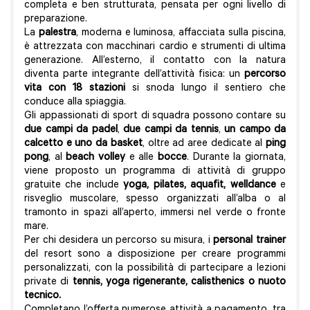
completa e ben strutturata, pensata per ogni livello di
preparazione.
La
palestra
, moderna e luminosa, affacciata sulla piscina,
è attrezzata con macchinari cardio e strumenti di ultima
generazione. All’esterno, il contatto con la natura
diventa parte integrante dell’attività fisica: un
percorso
vita con 18 stazioni
si snoda lungo il sentiero che
conduce alla spiaggia.
Gli appassionati di sport di squadra possono contare su
due campi da padel
,
due campi da tennis
,
un campo da
calcetto e uno da basket
, oltre ad aree dedicate al
ping
pong
, al
beach volley
e alle
bocce
. Durante la giornata,
viene proposto un programma di attività di gruppo
gratuite che include
yoga, pilates, aquafit, welldance
e
risveglio muscolare, spesso organizzati all’alba o al
tramonto in spazi all’aperto, immersi nel verde o fronte
mare.
Per chi desidera un percorso su misura, i
personal trainer
del resort sono a disposizione per creare programmi
personalizzati, con la possibilità di partecipare a lezioni
private di
tennis, yoga rigenerante, calisthenics o nuoto
tecnico.