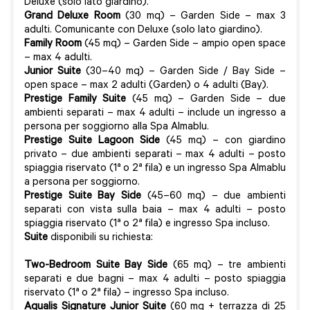
Deluxe (solo lato giardino).
Grand Deluxe Room
(30 mq) – Garden Side – max 3
adulti. Comunicante con Deluxe (solo lato giardino).
Family Room
(45 mq) – Garden Side – ampio open space
– max 4 adulti.
Junior Suite
(30–40 mq) – Garden Side / Bay Side –
open space – max 2 adulti (Garden) o 4 adulti (Bay).
Prestige Family Suite
(45 mq) – Garden Side – due
ambienti separati – max 4 adulti – include un ingresso a
persona per soggiorno alla Spa Almablu.
Prestige Suite Lagoon Side
(45 mq) – con giardino
privato – due ambienti separati – max 4 adulti – posto
spiaggia riservato (1ª o 2ª fila) e un ingresso Spa Almablu
a persona per soggiorno.
Prestige Suite Bay Side
(45–60 mq) – due ambienti
separati con vista sulla baia – max 4 adulti – posto
spiaggia riservato (1ª o 2ª fila) e ingresso Spa incluso.
Suite
disponibili su richiesta:
Two-Bedroom Suite Bay Side
(65 mq) – tre ambienti
separati e due bagni – max 4 adulti – posto spiaggia
riservato (1ª o 2ª fila) – ingresso Spa incluso.
Aqualis Signature Junior Suite
(60 mq + terrazza di 25