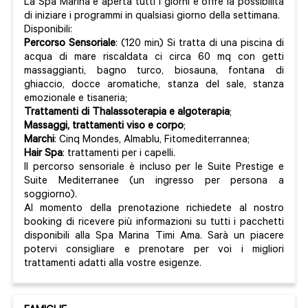
La Spa Marina è aperta tutti i giorni e offre la possibilità
di iniziare i programmi in qualsiasi giorno della settimana.
Disponibili:
Percorso Sensoriale
: (120 min) Si tratta di una piscina di
acqua di mare riscaldata ci circa 60 mq con getti
massaggianti, bagno turco, biosauna, fontana di
ghiaccio, docce aromatiche, stanza del sale, stanza
emozionale e tisaneria;
Trattamenti di Thalassoterapia e algoterapia
;
Massaggi, trattamenti viso e corpo
;
Marchi
: Cinq Mondes, Almablu, Fitomediterrannea;
Hair Spa
: trattamenti per i capelli.
Il percorso sensoriale è incluso per le Suite Prestige e
Suite Mediterranee (un ingresso per persona a
soggiorno).
Al momento della prenotazione richiedete al nostro
booking di ricevere più informazioni su tutti i pacchetti
disponibili alla Spa Marina Timi Ama. Sarà un piacere
potervi consigliare e prenotare per voi i migliori
trattamenti adatti alla vostre esigenze.