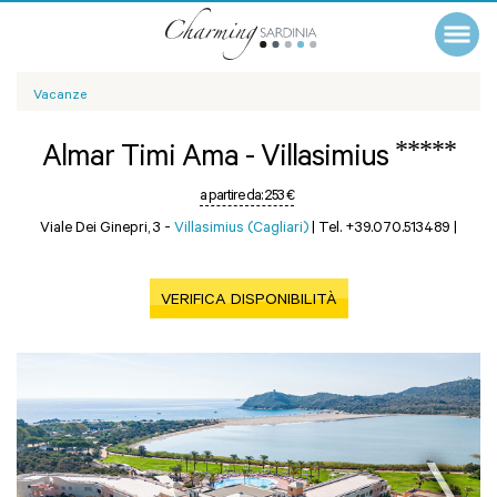
Vacanze
*****
Almar Timi Ama - Villasimius
a partire da:
253 €
Viale Dei Ginepri, 3 -
Villasimius (Cagliari)
|
Tel. +39.070.513489
|
VERIFICA DISPONIBILITÀ