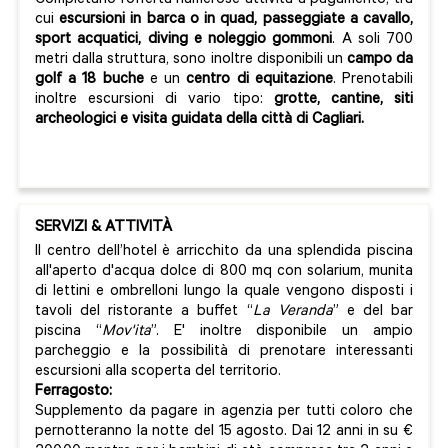
Completano l’offerta numerose attività a pagamento, tra
cui
escursioni in barca o in quad, passeggiate a cavallo,
sport acquatici, diving e noleggio gommoni
. A soli 700
metri dalla struttura, sono inoltre disponibili un
campo da
golf a 18 buche
e un
centro di equitazione
. Prenotabili
inoltre escursioni di vario tipo:
grotte, cantine, siti
archeologici e visita guidata della città di Cagliari.
SERVIZI & ATTIVITÀ
Il centro dell’hotel è arricchito da una splendida piscina
all'aperto d'acqua dolce di 800 mq con solarium, munita
di lettini e ombrelloni lungo la quale vengono disposti i
tavoli del ristorante a buffet “
La Veranda
” e del bar
piscina “
Mov'ita
”. E' inoltre disponibile un ampio
parcheggio e la possibilità di prenotare interessanti
escursioni alla scoperta del territorio.
Ferragosto:
Supplemento da pagare in agenzia per tutti coloro che
pernotteranno la notte del 15 agosto. Dai 12 anni in su €