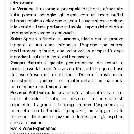
I Ristoranti:
La Veranda:
Il ristorante principale dell’hotel, affacciato
sulla piscina, accoglie gli ospiti con un ricco buffet
internazionale a colazione e cena. Le isole show-cooking
e le serate a tema portano in tavola i sapori del mondo in
un’atmosfera vivace e conviviale.
Solar:
Spazio raffinato e luminoso, ideale per un pranzo
leggero o una cena informale. Propone una cucina
mediterranea genuina, che valorizza la semplicità degli
ingredienti e il ritmo lento del benessere.
Ginepri Bistrot:
Il gioiello gastronomico del resort, a
pochi passi dal mare. A pranzo offre piatti leggeri a base
di pesce fresco e prodotti locali. Di sera si trasforma in
un ristorante gourmet che reinterpreta la cucina sarda
con eleganza contemporanea.
Pizzeria Anfiteatro:
In un’atmosfera rilassata all’aperto,
sotto il cielo stellato, la pizzeria propone impasti
napoletani fragranti e topping creativi. L’esperienza si
completa con la formula “giropizza”, un viaggio tra le
creazioni del maestro pizzaiolo. Inclusa per gli ospiti in
mezza pensione.
Bar & Wine Experience: