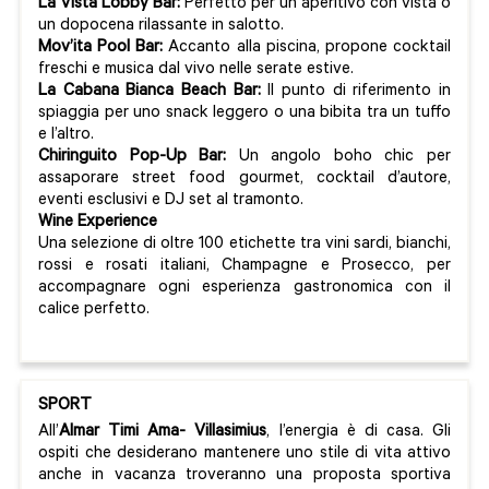
La Vista Lobby Bar:
Perfetto per un aperitivo con vista o
un dopocena rilassante in salotto.
Mov’ita Pool Bar:
Accanto alla piscina, propone cocktail
freschi e musica dal vivo nelle serate estive.
La Cabana Bianca Beach Bar:
Il punto di riferimento in
spiaggia per uno snack leggero o una bibita tra un tuffo
e l’altro.
Chiringuito Pop-Up Bar:
Un angolo boho chic per
assaporare street food gourmet, cocktail d’autore,
eventi esclusivi e DJ set al tramonto.
Wine Experience
Una selezione di oltre 100 etichette tra vini sardi, bianchi,
rossi e rosati italiani, Champagne e Prosecco, per
accompagnare ogni esperienza gastronomica con il
calice perfetto.
SPORT
All’
Almar Timi Ama- Villasimius
, l’energia è di casa. Gli
ospiti che desiderano mantenere uno stile di vita attivo
anche in vacanza troveranno una proposta sportiva