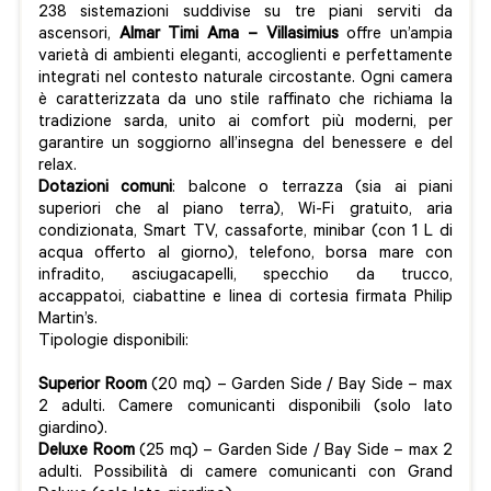
238 sistemazioni suddivise su tre piani serviti da
ascensori,
Almar Timi Ama – Villasimius
offre un’ampia
varietà di ambienti eleganti, accoglienti e perfettamente
integrati nel contesto naturale circostante. Ogni camera
è caratterizzata da uno stile raffinato che richiama la
tradizione sarda, unito ai comfort più moderni, per
garantire un soggiorno all’insegna del benessere e del
relax.
Dotazioni comuni
: balcone o terrazza (sia ai piani
superiori che al piano terra), Wi-Fi gratuito, aria
condizionata, Smart TV, cassaforte, minibar (con 1 L di
acqua offerto al giorno), telefono, borsa mare con
infradito, asciugacapelli, specchio da trucco,
accappatoi, ciabattine e linea di cortesia firmata Philip
Martin’s.
Tipologie disponibili:
Superior Room
(20 mq) – Garden Side / Bay Side – max
2 adulti. Camere comunicanti disponibili (solo lato
giardino).
Deluxe Room
(25 mq) – Garden Side / Bay Side – max 2
adulti. Possibilità di camere comunicanti con Grand