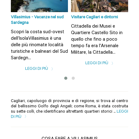
 da
Villasimius - Vacanze nel sud
Visitare Cagliari e dintorni
12 S
Sardegna
non
Cittadella dei Musei e
a
Scopri la costa sud-ovest
Sco
Quartiere Castello Sito in
dell’IsolaVillasimius è una
Cagl
quello che fino a poco
i,
delle più rinomate località
Teu
tempo fa era l'Arsenale
,
turistiche e balneari del Sud
Pul
Militare, la Cittadella...
Sardegn...
Sola
LEGGI DI PIÙ
LEGGI DI PIÙ
Cagliari, capoluogo di provincia e di regione, si trova al centro
del bellissimo Golfo degli Angeli; come Roma, è stata costruita
su sette colli, che identificano altrettanti quartieri storici ...
LEGGI
DI PIÙ