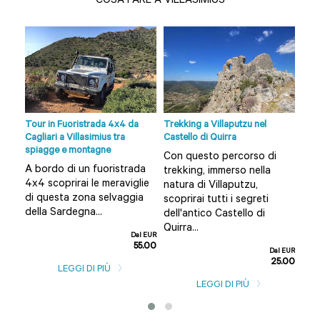
COSA FARE A VILLASIMIUS
a
Tour in Fuoristrada 4x4 da
Trekking a Villaputzu nel
Trek
Cagliari a Villasimius tra
Castello di Quirra
fore
spiagge e montagne
sto
Con questo percorso di
Pre
A bordo di un fuoristrada
nel
trekking, immerso nella
tre
4x4 scoprirai le meraviglie
natura di Villaputzu,
cuo
di questa zona selvaggia
scoprirai tutti i segreti
sel
della Sardegna...
dell'antico Castello di
for
Quirra...
sent
Dal EUR
55.00
l EUR
Dal EUR
5.00
25.00
LEGGI DI PIÙ
LEGGI DI PIÙ