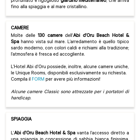
profumato e rigoglioso
giardino mediterraneo
, che arriva
fino alla spiaggia e al mare cristallino.
CAMERE
Molte delle
130 camere
dell’
Abi d’Oru Beach Hotel &
Spa
hanno vista sul mare. L’arredamento è quello tipico
sardo moderno, con colori caldi e richiami alla tradizione;
l’atmosfera è fresca ed accogliente.
L’Hotel Abi d’Oru possiede, inoltre, alcune camere uniche,
le Unique Rooms, disponibili esclusivamente su richiesta.
Compila il
FORM
per avere più informazioni!
Alcune camere
Classic
sono attrezzate per i portatori di
handicap
.
SPIAGGIA
L’
Abi d’Oru Beach Hotel & Spa
vanta l’accesso diretto a
una spiaggia in concessione di sabbia bianca finissima,