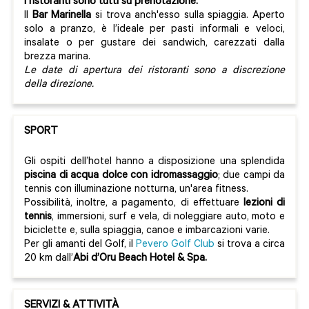
I ristoranti sono tutti su prenotazione.
Il
Bar Marinella
si trova anch'esso sulla spiaggia. Aperto
solo a pranzo, è l’ideale per pasti informali e veloci,
insalate o per gustare dei sandwich, carezzati dalla
brezza marina.
Le date di apertura dei ristoranti sono a discrezione
della direzione.
SPORT
Gli ospiti dell’hotel hanno a disposizione una splendida
piscina di acqua dolce con idromassaggio
; due campi da
tennis con illuminazione notturna, un'area fitness.
Possibilità, inoltre, a pagamento, di effettuare
lezioni di
tennis
, immersioni, surf e vela, di noleggiare auto, moto e
biciclette e, sulla spiaggia, canoe e imbarcazioni varie.
Per gli amanti del Golf, il
Pevero Golf Club
si trova a circa
20 km dall’
Abi d’Oru Beach Hotel & Spa.
SERVIZI & ATTIVITÀ