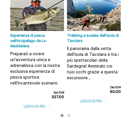
lbia
Esperienza di pesca
Trekking e scalata dell'isola di
Tour
nell’Arcipelago de La
Tavolara
Vuoi
Maddalena
Il panorama dalla vetta
nte
Olb
Preparati a vivere
dell’Isola di Tavolara è tra i
n
e a
un'avventura unica e
più spettacolari della
per
adrenalinica con la nostra
Sardegna! Ammiralo coi
guid
esclusiva esperienza di
tuoi occhi grazie a questa
l EUR
pesca sportiva
escursione...
0.00
nell'incantevole scenario
Dal EUR
60.00
Dal EUR
327.00
LEGGI DI PIÙ
LEGGI DI PIÙ