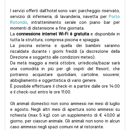
I servizi offerti dall’hotel sono vari: parcheggio riservato,
servizio di infermeria, di lavanderia, navetta per
Porto
Rotondo
, intrattenimento serale con piano bar per
momenti di distensione a fine giornata.
La
connessione internet Wi-Fi è gratuita
e disponibile in
tutta la struttura, compresa piscina e spiaggia.
La piscina esterna e quella dei bambini saranno
riscaldate durante i giorni freddi (a discrezione della
Direzione e soggetto alle condizioni meteo).
Da metà maggio a metà ottobre, un’edicola/bazar sarà
una comodità in più per gli ospiti del Resort, che
potranno acquistare quotidiani, cartoline, souvenir,
abbigliamento e oggettistica di vario genere.
È possibile effettuare il check-in a partire dalle ore 14:00
e il check-out entro le ore 11:00.
Gli animali domestici non sono ammessi nei mesi di luglio
e agosto. Negli altri mesi di apertura sono ammessi su
richiesta (max 5 kg) con un supplemento di € 40,00 al
giorno, per ciascun animale. Gli animali non sono in alcun
caso ammessi negli spazi comuni né al ristorante.