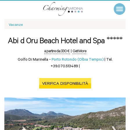
Vacanze
*****
Abi d Oru Beach Hotel and Spa
a partire da:
330 €
|
Get More
Golfo Di Marinella -
Porto Rotondo (Olbia Tempio)
|
Tel.
+39.070.513489
|
VERIFICA DISPONIBILITÀ