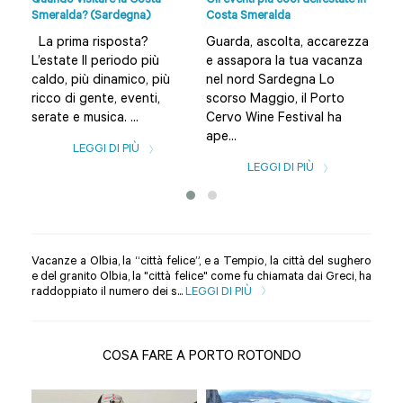
Quando visitare la Costa
Gli eventi più cool dell’estate in
Spi
Smeralda? (Sardegna)
Costa Smeralda
e di
La prima risposta?
Guarda, ascolta, accarezza
L’a
L’estate Il periodo più
e assapora la tua vacanza
Bud
caldo, più dinamico, più
nel nord Sardegna Lo
Olb
ricco di gente, eventi,
scorso Maggio, il Porto
una
serate e musica. ...
Cervo Wine Festival ha
spia
ape...
LEGGI DI PIÙ
LEGGI DI PIÙ
Vacanze a Olbia, la “città felice”, e a Tempio, la città del sughero
e del granito Olbia, la "città felice" come fu chiamata dai Greci, ha
raddoppiato il numero dei s...
LEGGI DI PIÙ
COSA FARE A PORTO ROTONDO