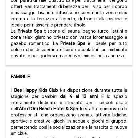
con pareti di sale, quattro sale per trattamenti. Vengono
offerti vari trattamenti di bellezza per il viso, per il corpo
e massaggi. Tisane e infusi sono serviti nella zona relax
interna e la terrazza all'aperto, di fronte alla piscina, è
ideale per rilassarsi e prendere il sole.
La
Private Spa
dispone di sauna, bagno turco, lettini e
zona relax, giardino privato con vasca idromassaggio e
gazebo romantico. La
Private Spa
è l'ideale per tutti
coloro che desiderano essere coccolati in un ambiente
privato, e per godersi un aperitivo immersi nella Jacuzzi.
FAMIGLIE
Il
Bee Happy Kids Club
è a disposizione durante tutta la
stagione per bambini
dai 4 ai 12 anni
. È lo spazio
interamente dedicato e studiato per i piccoli ospiti
dell’
Abi d’Oru Beach Hotel & Spa
: lo staff è composto da
professionisti, che organizzano svariate attività ludiche,
sportive e creative, giochi in acqua e giochi di gruppo,
permettendo così la socializzazione e la nascita di nuove
amicizie.