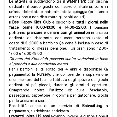
Le attività si suddividono tra il
Water Park
con piscina
dedicata, il parco giochi con scivolo, altalena, torre in
un’area delimitata e, naturalmente la
spiaggia
(prestando
attenzione a non disturbare gli ospiti adulti).
Il
Bee Happy Kids Club
è disponibile
tutti i giorni, nelle
fasce orarie 10:00-13:00 e 14:00-22:00
. I bambini
potranno
pranzare e cenare con gli animatori
in un’area
dedicata del ristorante, con menù personalizzato, al
costo di € 20,00 a bambino (la cena è inclusa in caso di
trattamento di mezza pensione). Gli orari sono 12:00-
13:00 e 18:00-19:00.
Gli orari del Kids club possono subire variazioni in base
al periodo e alle condizioni meteo.
Per i bambini al di sotto dei 4 anni è disponibile (a
pagamento) la
Nursery
, che comprende la supervisione
di un membro del team e l’utilizzo degli spazi e dei giochi
dedicati ai più piccoli, durante gli orari di apertura.
Comprende inoltre l’utilizzo di: culla, fasciatoio,
passeggino, tappetone in gomma per gattonare, giochi
per la prima infanzia.
Possibilità anche di un servizio di
Babysitting
a
pagamento, su richiesta anticipata.
I
ragazzi oltre i 12 anni
avranno, invece, a disposizione il