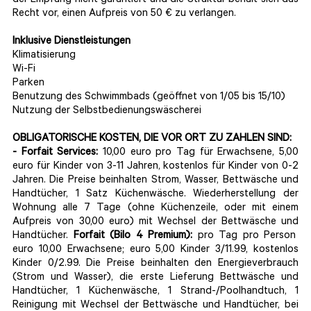
der Empfang nicht garantiert und die Struktur behält sich das
Recht vor, einen Aufpreis von 50 € zu verlangen.
Inklusive Dienstleistungen
Klimatisierung
Wi-Fi
Parken
Benutzung des Schwimmbads
(geöffnet von 1/05 bis 15/10)
Nutzung der Selbstbedienungswäscherei
OBLIGATORISCHE KOSTEN, DIE VOR ORT ZU ZAHLEN SIND:
- Forfait Services:
10,00 euro pro Tag für Erwachsene, 5,00
euro für Kinder von 3-11 Jahren, kostenlos für Kinder von 0-2
Jahren. Die Preise beinhalten Strom, Wasser, Bettwäsche und
Handtücher, 1 Satz Küchenwäsche. Wiederherstellung der
Wohnung alle 7 Tage (ohne Küchenzeile, oder mit einem
Aufpreis von 30,00 euro) mit Wechsel der Bettwäsche und
Handtücher.
Forfait (Bilo 4 Premium):
pro Tag pro Person
euro 10,00 Erwachsene; euro 5,00 Kinder 3/11.99, kostenlos
Kinder 0/2.99. Die Preise beinhalten den Energieverbrauch
(Strom und Wasser), die erste Lieferung Bettwäsche und
Handtücher, 1 Küchenwäsche, 1 Strand-/Poolhandtuch, 1
Reinigung mit Wechsel der Bettwäsche und Handtücher, bei