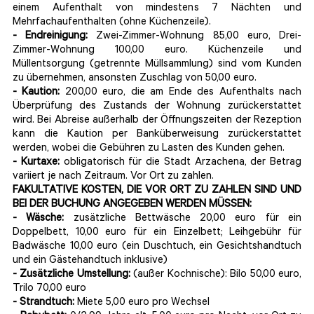
einem Aufenthalt von mindestens 7 Nächten und
Mehrfachaufenthalten (ohne Küchenzeile).
- Endreinigung:
Zwei-Zimmer-Wohnung 85,00 euro, Drei-
Zimmer-Wohnung 100,00 euro. Küchenzeile und
Müllentsorgung (getrennte Müllsammlung) sind vom Kunden
zu übernehmen, ansonsten Zuschlag von 50,00 euro.
- Kaution:
200,00 euro, die am Ende des Aufenthalts nach
Überprüfung des Zustands der Wohnung zurückerstattet
wird. Bei Abreise außerhalb der Öffnungszeiten der Rezeption
kann die Kaution per Banküberweisung zurückerstattet
werden, wobei die Gebühren zu Lasten des Kunden gehen.
- Kurtaxe:
obligatorisch für die Stadt Arzachena, der Betrag
variiert je nach Zeitraum. Vor Ort zu zahlen.
FAKULTATIVE KOSTEN, DIE VOR ORT ZU ZAHLEN SIND UND
BEI DER BUCHUNG ANGEGEBEN WERDEN MÜSSEN:
- Wäsche:
zusätzliche Bettwäsche 20,00 euro für ein
Doppelbett, 10,00 euro für ein Einzelbett; Leihgebühr für
Badwäsche 10,00 euro (ein Duschtuch, ein Gesichtshandtuch
und ein Gästehandtuch inklusive)
- Zusätzliche Umstellung:
(außer Kochnische): Bilo 50,00 euro,
Trilo 70,00 euro
- Strandtuch:
Miete 5,00 euro pro Wechsel