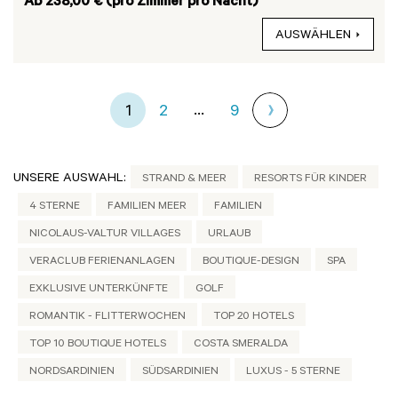
Ab 238,00 € (pro Zimmer pro Nacht)
AUSWÄHLEN
...
1
2
9
UNSERE AUSWAHL:
STRAND & MEER
RESORTS FÜR KINDER
4 STERNE
FAMILIEN MEER
FAMILIEN
NICOLAUS-VALTUR VILLAGES
URLAUB
VERACLUB FERIENANLAGEN
BOUTIQUE-DESIGN
SPA
EXKLUSIVE UNTERKÜNFTE
GOLF
ROMANTIK - FLITTERWOCHEN
TOP 20 HOTELS
TOP 10 BOUTIQUE HOTELS
COSTA SMERALDA
NORDSARDINIEN
SÜDSARDINIEN
LUXUS - 5 STERNE