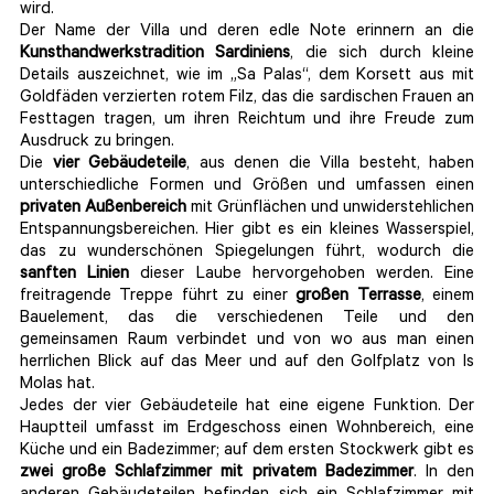
wird.
Der Name der Villa und deren edle Note erinnern an die
Kunsthandwerkstradition Sardiniens
, die sich durch kleine
Details auszeichnet, wie im „Sa Palas“, dem Korsett aus mit
Goldfäden verzierten rotem Filz, das die sardischen Frauen an
Festtagen tragen, um ihren Reichtum und ihre Freude zum
Ausdruck zu bringen.
Die
vier Gebäudeteile
, aus denen die Villa besteht, haben
unterschiedliche Formen und Größen und umfassen einen
privaten Außenbereich
mit Grünflächen und unwiderstehlichen
Entspannungsbereichen. Hier gibt es ein kleines Wasserspiel,
das zu wunderschönen Spiegelungen führt, wodurch die
sanften Linien
dieser Laube hervorgehoben werden. Eine
freitragende Treppe führt zu einer
großen Terrasse
, einem
Bauelement, das die verschiedenen Teile und den
gemeinsamen Raum verbindet und von wo aus man einen
herrlichen Blick auf das Meer und auf den Golfplatz von Is
Molas hat.
Jedes der vier Gebäudeteile hat eine eigene Funktion. Der
Hauptteil umfasst im Erdgeschoss einen Wohnbereich, eine
Küche und ein Badezimmer; auf dem ersten Stockwerk gibt es
zwei große Schlafzimmer mit privatem Badezimmer
. In den