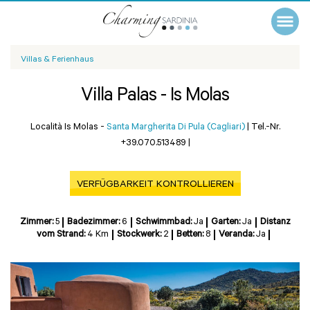
Villas & Ferienhaus
Villa Palas - Is Molas
Località Is Molas -
Santa Margherita Di Pula (Cagliari)
|
Tel.-Nr.
+39.070.513489
|
VERFÜGBARKEIT KONTROLLIEREN
Zimmer:
5
Badezimmer:
6
Schwimmbad:
Ja
Garten:
Ja
Distanz
vom Strand:
4 Km
Stockwerk:
2
Betten:
8
Veranda:
Ja