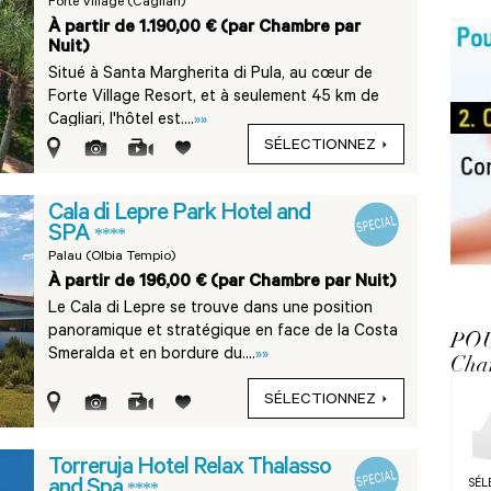
Forte Village (Cagliari)
À partir de 1.190,00 € (par Chambre par
Nuit)
Situé à Santa Margherita di Pula, au cœur de
Forte Village Resort, et à seulement 45 km de
Cagliari, l'hôtel est....
»»
SÉLECTIONNEZ
Cala di Lepre Park Hotel and
SPA
****
Palau (Olbia Tempio)
À partir de 196,00 € (par Chambre par Nuit)
Le Cala di Lepre se trouve dans une position
panoramique et stratégique en face de la Costa
PO
Smeralda et en bordure du....
»»
Cha
SÉLECTIONNEZ
Torreruja Hotel Relax Thalasso
and Spa
SÉL
****