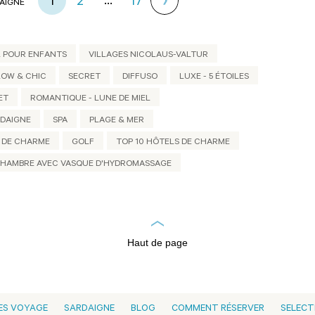
...
1
2
17
AIGNE
 POUR ENFANTS
VILLAGES NICOLAUS-VALTUR
LOW & CHIC
SECRET
DIFFUSO
LUXE - 5 ÉTOILES
ET
ROMANTIQUE - LUNE DE MIEL
RDAIGNE
SPA
PLAGE & MER
DE CHARME
GOLF
TOP 10 HÔTELS DE CHARME
HAMBRE AVEC VASQUE D'HYDROMASSAGE
Haut de page
ES VOYAGE
SARDAIGNE
BLOG
COMMENT RÉSERVER
SELECT