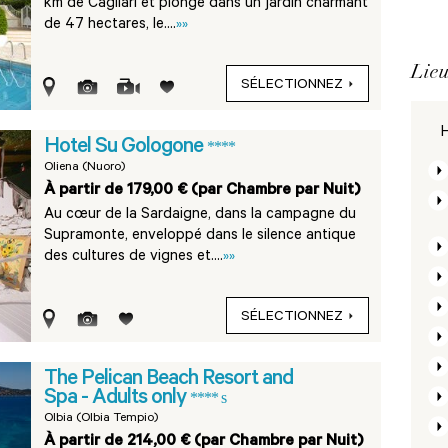
km de Cagliari et plongé dans un jardin charmant
de 47 hectares, le....
»»
Lieu
SÉLECTIONNEZ
H
Hotel Su Gologone
****
Oliena (Nuoro)
À partir de 179,00 € (par Chambre par Nuit)
Au cœur de la Sardaigne, dans la campagne du
Supramonte, enveloppé dans le silence antique
des cultures de vignes et....
»»
SÉLECTIONNEZ
The Pelican Beach Resort and
Spa - Adults only
**** s
Olbia (Olbia Tempio)
À partir de 214,00 € (par Chambre par Nuit)