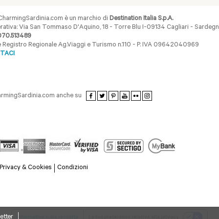
harmingSardinia.com è un marchio di
Destination Italia S.p.A.
ativa: Via San Tommaso D'Aquino, 18 - Torre Blu I-09134 Cagliari - Sardegna 
070.513489
ne Registro Regionale Ag.Viaggi e Turismo n.110 - P. IVA 09642040969
TACI
armingSardinia.com anche su
Privacy & Cookies
Condizioni
etter
Informativa sulla raccolta
Le tue preferenze relative alla privacy