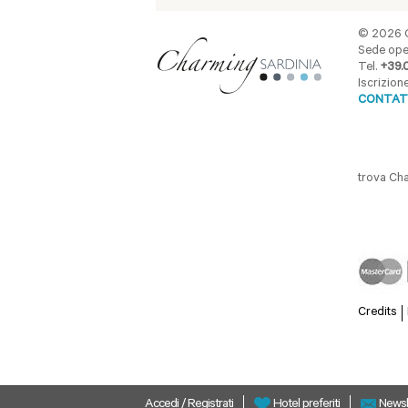
© 2026 C
Sede oper
Tel.
+39.
Iscrizio
CONTAT
trova Ch
Credits
Accedi
/
Registrati
Newsl
Hotel preferiti