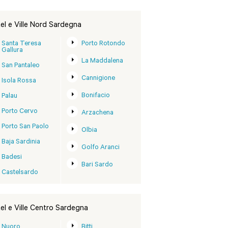
el e Ville Nord Sardegna
Santa Teresa
Porto Rotondo
Gallura
La Maddalena
San Pantaleo
Cannigione
Isola Rossa
Bonifacio
Palau
Porto Cervo
Arzachena
Porto San Paolo
Olbia
Baja Sardinia
Golfo Aranci
Badesi
Bari Sardo
Castelsardo
el e Ville Centro Sardegna
Nuoro
Bitti