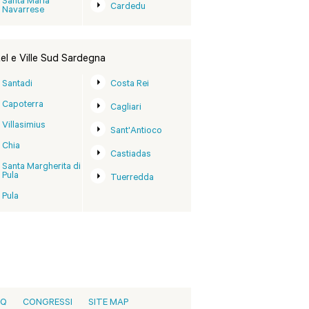
Santa Maria
Cardedu
Navarrese
el e Ville Sud Sardegna
Santadi
Costa Rei
Capoterra
Cagliari
Villasimius
Sant'Antioco
Chia
Castiadas
Santa Margherita di
Pula
Tuerredda
Pula
AQ
CONGRESSI
SITE MAP