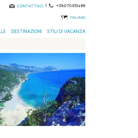
|
+39.070.513489
CONTATTACI
ITALIANO
LLE
DESTINAZIONI
STILI DI VACANZA