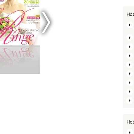
Hot
emorgen
Derreisetipp
Dm
 06-2008
DOVE 08-2010
Next Magazine 08-2006
Hot
Evasion.tv