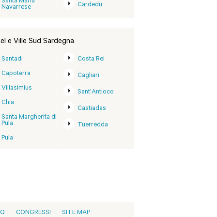
Santa Maria
Cardedu
Navarrese
el e Ville Sud Sardegna
Santadi
Costa Rei
Capoterra
Cagliari
Villasimius
Sant'Antioco
Chia
Castiadas
Santa Margherita di
Pula
Tuerredda
Pula
AQ
CONGRESSI
SITE MAP