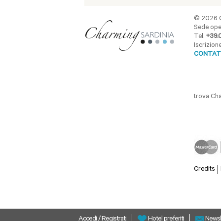
© 2026 C
Sede oper
Tel.
+39.
Iscrizio
CONTAT
trova Ch
Credits
Accedi
/
Registrati
Newsl
Hotel preferiti