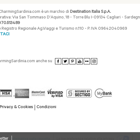
harmingSardinia.com è un marchio di
Destination Italia S.p.A.
ativa: Via San Tommaso D'Aquino, 18 - Torre Blu I-09134 Cagliari - Sardegna 
070.513489
ne Registro Regionale Ag.Viaggi e Turismo n.110 - P. IVA 09642040969
TACI
armingSardinia.com anche su
Privacy & Cookies
Condizioni
etter
Informativa sulla raccolta
Le tue preferenze relative alla privacy