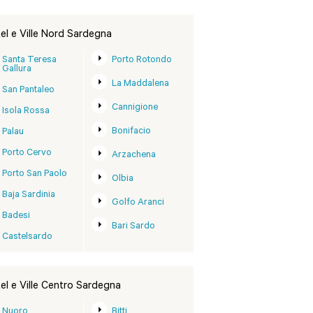
el e Ville Nord Sardegna
Santa Teresa
Porto Rotondo
Gallura
La Maddalena
San Pantaleo
Cannigione
Isola Rossa
Bonifacio
Palau
Porto Cervo
Arzachena
Porto San Paolo
Olbia
Baja Sardinia
Golfo Aranci
Badesi
Bari Sardo
Castelsardo
el e Ville Centro Sardegna
Nuoro
Bitti