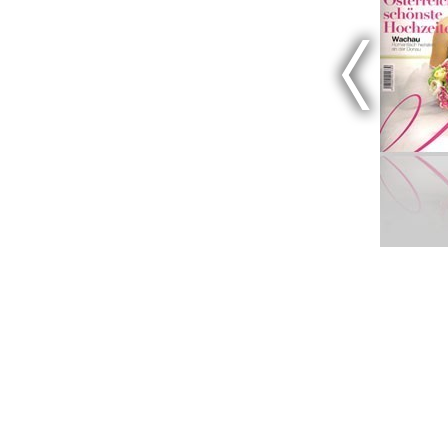
Blütezeit 2011
D
magazine
DOVE
DOVE 08-2008
DeTijd - Belgio