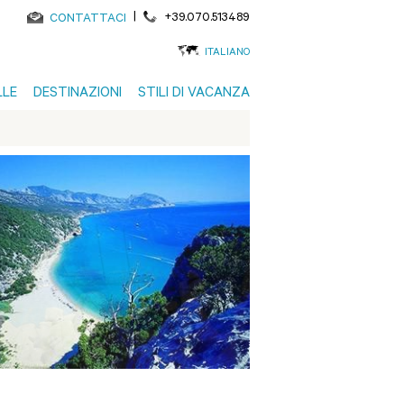
|
+39.070.513489
CONTATTACI
ITALIANO
LLE
DESTINAZIONI
STILI DI VACANZA