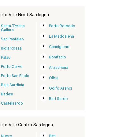
el e Ville Nord Sardegna
Santa Teresa
Porto Rotondo
Gallura
La Maddalena
San Pantaleo
Cannigione
Isola Rossa
Bonifacio
Palau
Porto Cervo
Arzachena
Porto San Paolo
Olbia
Baja Sardinia
Golfo Aranci
Badesi
Bari Sardo
Castelsardo
el e Ville Centro Sardegna
Nuoro
Bitti