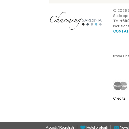
© 2026 C
Sede oper
Tel.
+39.
Iscrizio
CONTAT
trova Ch
Credits
Accedi
/
Registrati
Newsl
Hotel preferiti