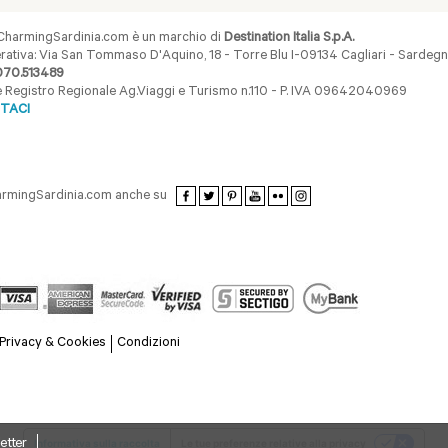
harmingSardinia.com è un marchio di
Destination Italia S.p.A.
ativa: Via San Tommaso D'Aquino, 18 - Torre Blu I-09134 Cagliari - Sardegna 
070.513489
ne Registro Regionale Ag.Viaggi e Turismo n.110 - P. IVA 09642040969
TACI
armingSardinia.com anche su
Privacy & Cookies
Condizioni
etter
Informativa sulla raccolta
Le tue preferenze relative alla privacy