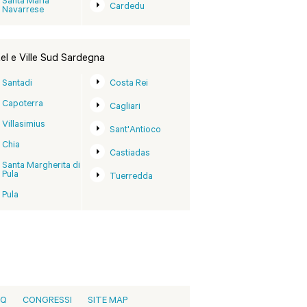
Santa Maria
Cardedu
Navarrese
el e Ville Sud Sardegna
Santadi
Costa Rei
Capoterra
Cagliari
Villasimius
Sant'Antioco
Chia
Castiadas
Santa Margherita di
Pula
Tuerredda
Pula
AQ
CONGRESSI
SITE MAP