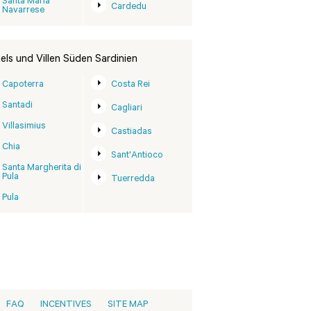
Santa Maria
Cardedu
Navarrese
els und Villen Süden Sardinien
Capoterra
Costa Rei
Santadi
Cagliari
Villasimius
Castiadas
Chia
Sant'Antioco
Santa Margherita di
Pula
Tuerredda
Pula
FAQ
INCENTIVES
SITE MAP