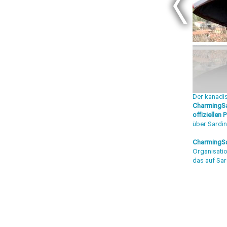
Der kanadi
CharmingSa
offiziellen 
über Sardin
CharmingSa
Evasion.tv
Blüte
Organisati
Derreisetipp
Dm
das auf Sar
DOVE 06-2008
Magazine 08-2