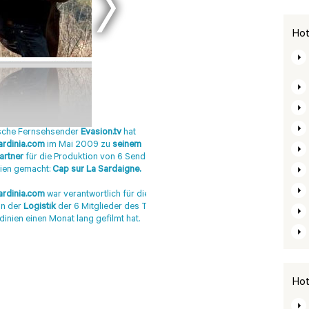
Hot
sche Fernsehsender
Evasion.tv
hat
rdinia.com
im Mai 2009 zu
seinem
Partner
für die Produktion von 6 Sendungen
ien gemacht:
Cap sur La Sardaigne.
rdinia.com
war verantwortlich für die
zeit 2011
Demorgen
on der
Logistik
der 6 Mitglieder des Teams,
 magazine
DOVE 08-2010
dinien einen Monat lang gefilmt hat.
DOVE 08-2008
Next
006
DeTijd - Belgio
Hot