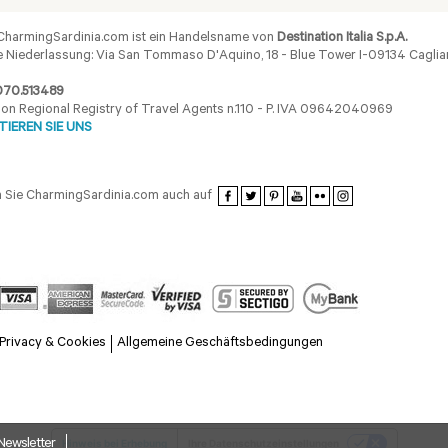
harmingSardinia.com ist ein Handelsname von
Destination Italia S.p.A.
 Niederlassung: Via San Tommaso D'Aquino, 18 - Blue Tower I-09134 Cagliar
070.513489
ion Regional Registry of Travel Agents n.110 - P. IVA 09642040969
IEREN SIE UNS
 Sie CharmingSardinia.com auch auf
Privacy & Cookies
Allgemeine Geschäftsbedingungen
Newsletter
Hinweis bei Erhebung
Ihre Datenschutzeinstellungen