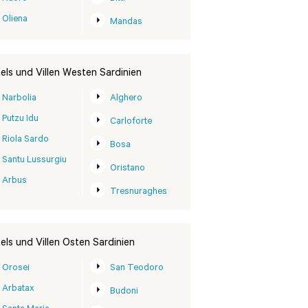
Oliena
Mandas
els und Villen Westen Sardinien
Narbolia
Alghero
Putzu Idu
Carloforte
Riola Sardo
Bosa
Santu Lussurgiu
Oristano
Arbus
Tresnuraghes
els und Villen Osten Sardinien
Orosei
San Teodoro
Arbatax
Budoni