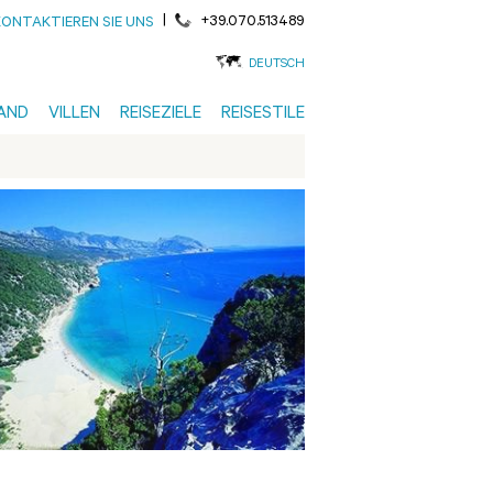
|
+39.070.513489
KONTAKTIEREN SIE UNS
DEUTSCH
AND
VILLEN
REISEZIELE
REISESTILE