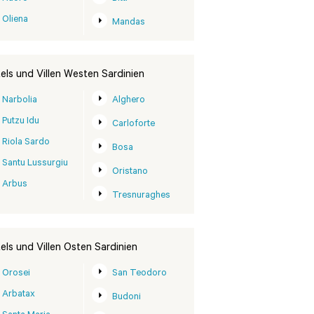
Oliena
Mandas
els und Villen Westen Sardinien
Narbolia
Alghero
Putzu Idu
Carloforte
Riola Sardo
Bosa
Santu Lussurgiu
Oristano
Arbus
Tresnuraghes
els und Villen Osten Sardinien
Orosei
San Teodoro
Arbatax
Budoni