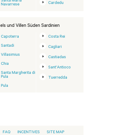
Santa Maria
Cardedu
Navarrese
els und Villen Süden Sardinien
Capoterra
Costa Rei
Santadi
Cagliari
Villasimius
Castiadas
Chia
Sant'Antioco
Santa Margherita di
Pula
Tuerredda
Pula
FAQ
INCENTIVES
SITE MAP