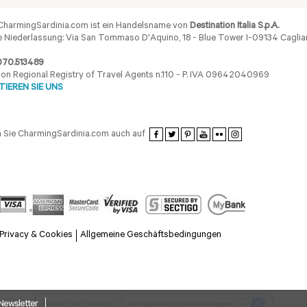
harmingSardinia.com ist ein Handelsname von
Destination Italia S.p.A.
 Niederlassung: Via San Tommaso D'Aquino, 18 - Blue Tower I-09134 Cagliar
070.513489
ion Regional Registry of Travel Agents n.110 - P. IVA 09642040969
IEREN SIE UNS
 Sie CharmingSardinia.com auch auf
Privacy & Cookies
Allgemeine Geschäftsbedingungen
Newsletter
Hinweis bei Erhebung
Ihre Datenschutzeinstellungen