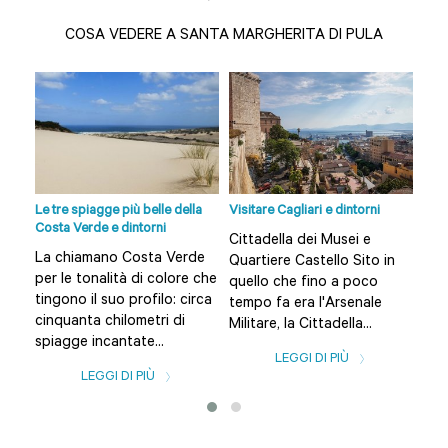
COSA VEDERE A SANTA MARGHERITA DI PULA
 da
Le tre spiagge più belle della
Visitare Cagliari e dintorni
12 S
Costa Verde e dintorni
non
Cittadella dei Musei e
a
La chiamano Costa Verde
Sco
Quartiere Castello Sito in
per le tonalità di colore che
Cagl
quello che fino a poco
i,
tingono il suo profilo: circa
Teu
tempo fa era l'Arsenale
,
cinquanta chilometri di
Pul
Militare, la Cittadella...
spiagge incantate...
Sola
LEGGI DI PIÙ
LEGGI DI PIÙ