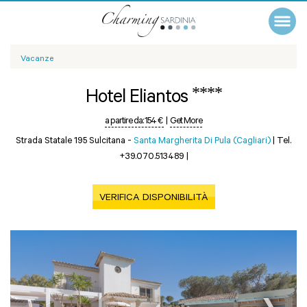
Vacanze
****
Hotel Eliantos
a partire da:
154 €
|
Get More
Strada Statale 195 Sulcitana -
Santa Margherita Di Pula (Cagliari)
|
Tel.
+39.070.513489
|
VERIFICA DISPONIBILITÀ