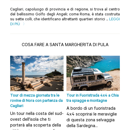
Cagliari, capoluogo di provincia e di regione, si trova al centro
del bellissimo Golfo degli Angeli; come Roma, è stata costruita
su sette colli, che identificano altrettanti quartieri storici ...
LEGGI
DI PIÙ
COSA FARE A SANTA MARGHERITA DI PULA
lle
Tour di mezza giornata tra le
Tour in Fuoristrada 4x4 a Chia
Gior
rovine di Nora con partenza da
tra spiagge e montagne
nell
Cagliari
Carl
A bordo di un fuoristrada
Un tour nella costa del sud-
Qua
4x4 scoprirai le meraviglie
ovest dell'isola che ti
esp
po
di questa zona selvaggia
porterà alla scoperta della
cris
della Sardegna...