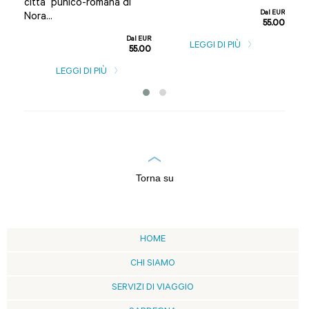
città punico-romana di
car
nti
Dal EUR
Nora...
una
55.00
Dal EUR
l EUR
LEGGI DI PIÙ
55.00
0.00
LEGGI DI PIÙ
Torna su
HOME
CHI SIAMO
SERVIZI DI VIAGGIO