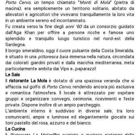
Porto Cervo
, un tempo chiamato "
Monti di Mola
" (pietra di
macina), era semplicemente un territorio solitario, abitato da
allevatori e agricoltori che vivevano tranquillamente la loro vita
in un ambiente sereno ed incontaminato.
Fu creata verso la fine degli
anni '60
da un consorzio guidato
dall'Aga Khan per offrire a persone ricche e famose uno
splendido e tranquillo luogo turistico nel nord-est della
Sardegna.
Il borgo smeraldino, oggi il cuore pulsante della Costa Smeralda,
è situato in una
pittoresca baia
immersa nella natura, circondata
dai colorati giardini privati e dalla macchia mediterranea, meta
particolarmente ambita dai Vips e...paparazzi!
Le Sale
Il
ristorante La Mola
è dotato di una spaziosa veranda che si
affaccia sul golfo di
Porto Cervo
, rendendo ancora più esclusiva
e romantica l'atmosfera. Il locale è attrezzato per ospitare
gruppi e organizzare convegni, cerimonie, ricevimenti e feste
private. Dispone inoltre di un ampio parcheggio.
L'ambiente interno è suddiviso in diverse sale, tra loro
comunicanti, ampie e luminose ed elegantemente giocate sui
toni pastello del rosa, azzurro e del bianco.
La Cucina