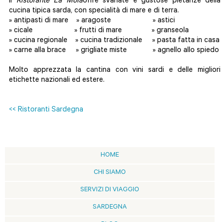
Il
Ristorante La Mola
offre svariate e gustose pietanze della
cucina tipica sarda, con specialità di mare e di terra.
» antipasti di mare » aragoste » astici
» cicale » frutti di mare » granseola
» cucina regionale » cucina tradizionale » pasta fatta in casa
» carne alla brace » grigliate miste » agnello allo spiedo
Molto apprezzata la cantina con vini sardi e delle migliori
etichette nazionali ed estere.
<< Ristoranti Sardegna
HOME
CHI SIAMO
SERVIZI DI VIAGGIO
SARDEGNA