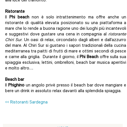
alla luce del tramonto.
Ristorante
Il
Phi beach
non è solo intrattenimento ma offre anche un
ristorante di qualità elevata posizionato su una piattaforma a
mare che lo rende a buona ragione uno dei luoghi più incantevoli
e suggestivi dove gustare una cena in compagnia al
ristorante
Chiri Sur
. Un oasi di relax, circondato dagli alberi e dall’azzurro
del mare. Al Chiri Sur si gustano i sapori tradizionali della cucina
mediterranea tra paitti di frutti di mare e ottimi secondi di pesce
e carne alla griglia. Durante il giorno, il
Phi Beach
offre sulla sua
spiaggia esclusiva, lettini, ombrelloni, beach bar musica aperitivi
e molto altro….
Beach bar
Il
Phighino
un angolo privè presso il beach bar dove mangiare e
bere un drink in assoluto relax davanti alla splendida spiaggia.
<< Ristoranti Sardegna