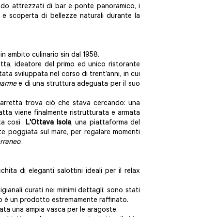
ndo attrezzati di bar e ponte panoramico, i
e scoperta di bellezze naturali durante la
n ambito culinario sin dal 1958.
ta, ideatore del primo ed unico ristorante
tata sviluppata nel corso di trent’anni, in cui
harme
e di una struttura adeguata per il suo
Barretta trova ciò che stava cercando: una
iatta viene finalmente ristrutturata e armata
nta così
L'Ottava Isola
, una piattaforma del
nte poggiata sul mare, per regalare momenti
rraneo
.
hita di eleganti salottini ideali per il relax
gianali curati nei minimi dettagli: sono stati
ltato è un prodotto estremamente raffinato.
nata una ampia vasca per le aragoste.