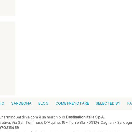
GIO
SARDEGNA
BLOG
COME PRENOTARE
SELECTED BY
F
harmingSardinia.com è un marchio di
Destination Italia S.p.A.
ativa: Via San Tommaso D'Aquino, 18 - Torre Blu I-09134 Cagliari - Sardegna 
070.513489