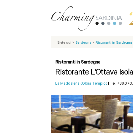
Siete qui
>
Sardegna
>
Ristoranti in Sardegna
Ristoranti in Sardegna
Ristorante L'Ottava Isol
La Maddalena (Olbia Tempio)
|
Tel. +39.070