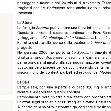
passeggeri e mezzi in soli 20 minuti di traversata. Esse
traghetti per
La Maddalena
sono anche luogo di relax 
traversata.
La Storia
La famiglia
Barretta
può vantare una fama internazionale i
Questa tradizione di successo continua con Enzo Barret
galleggiante nell’
Arcipelago de La Maddalena.
L’idea è s
Barretta è stato alla ricerca della location più
ricca di c
progetto.
Nel gennaio 2006, nel porto di
La Spezia
, finalmente 
chiatta a fondo. Dopo mesi di sacrifici in cantiere, la ch
per rispondere al meglio alla sua nuova funzione: dive
gusto, un vero piacere per gli occhi, essendo gentilme
magici in uno dei contesti più belli ed esclusivi del
Medite
La Sala
L’ampia sala, con una superficie di circa 320 mq, è arricc
mentre si assaporano gustosi aperitivi.
L’arredamento della chiatta è realizzato con prodotti arti
utilizzati legni pregiati e pezzi intagliati a mano. Il risu
Al centro della salotto-ristorante galleggiante è posizio