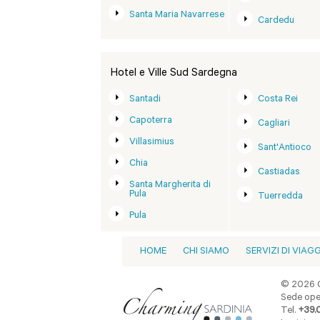
Santa Maria Navarrese
Cardedu
Hotel e Ville Sud Sardegna
Santadi
Costa Rei
Capoterra
Cagliari
Villasimius
Sant'Antioco
Chia
Castiadas
Santa Margherita di
Pula
Tuerredda
Pula
HOME
CHI SIAMO
SERVIZI DI VIAG
© 2026 C
Sede oper
Tel.
+39.